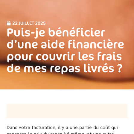
22 JUILLET 2025
Puis-je bénéficier
d’une aide financière
pour couvrir les frais
de mes repas livrés ?
Dans votre facturation, il y a une partie du coût qui