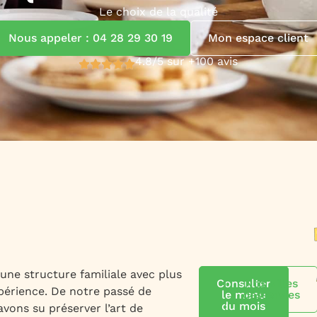
Le choix de la qualité
Nous appeler : 04 28 29 30 19
Mon espace client
4.8/5 sur +100 avis
ne structure familiale avec plus
Consulter
Nos villes
périence. De notre passé de
le menu
desservies
du mois
avons su préserver l’art de