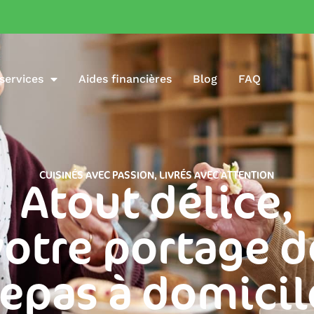
services
Aides financières
Blog
FAQ
CUISINÉS AVEC PASSION, LIVRÉS AVEC ATTENTION
Atout délice,
votre portage d
repas à domicil