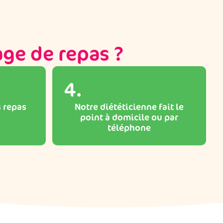
ge de repas ?
4.
 repas
Notre diététicienne fait le
s
point à domicile ou par
téléphone