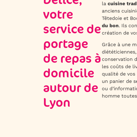
Délice,
la
cuisine trad
votre
anciens cuisi
Têtedoie et B
service de
du bon
. Ils co
création de vos
portage
Grâce à une m
diététiciennes
de repas à
conservation d
les coûts de li
domicile
qualité de vos
un panier de s
autour de
ou d’informati
homme toutes
Lyon