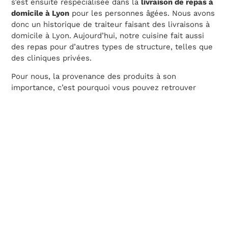
s’est ensuite respécialisée dans la
livraison de repas à
domicile à Lyon
pour les personnes âgées. Nous avons
donc un historique de traiteur faisant des livraisons à
domicile à Lyon. Aujourd’hui, notre cuisine fait aussi
des repas pour d’autres types de structure, telles que
des cliniques privées.
Pour nous, la provenance des produits à son
importance, c’est pourquoi vous pouvez retrouver
ici
toutes les informations nécessaires
.
des livraisons groupées.
Nous livrons sur Lyon avec
Cela est rendu possible par notre procédé de
fabrication. C’est à dire que nous enlevons l’oxygène
de nos emballages pour le remplacer par un gaz
neutre. Grâce à cela, nous limitons la création de
bactéries et nous pouvons ainsi garder nos repas à
plus 8 jours après les avoir cuisinés.
Portage de repas à Lyon :