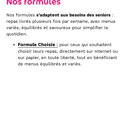
Nos formules
Nos formules
s’adaptent aux besoins des seniors
:
repas livrés plusieurs fois par semaine, avec menus
variés, équilibrés et savoureux pour simplifier le
quotidien.
Formule Choisie
:
pour ceux qui souhaitent
choisir leurs repas, directement sur Internet ou
sur papier, en toute liberté, tout en bénéficiant
de menus équilibrés et variés.
Formule personnalisée
:
adaptée aux
personnes ayant des besoins alimentaires
particuliers, comme les régimes tendres, pauvres
en sel, diabétiques de type 1 ou 2, ou encore les
repas hachés ou mixés. Il est également possible
de retirer les aliments que vous n’aimez pas.
Formule du jour
:
un plat du jour préparé
comme au restaurant, pour profiter chaque jour
d’un repas savoureux sans avoir à
Consultez les menus du mois
choisir.